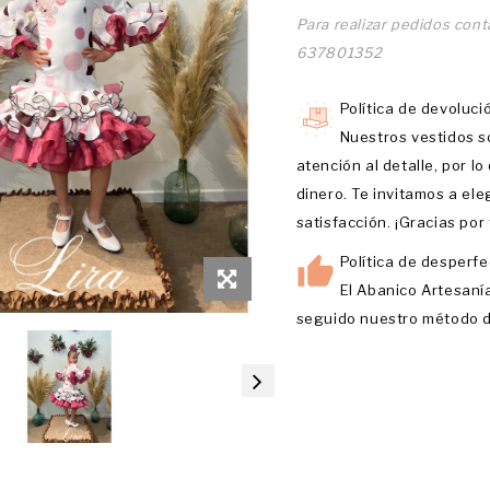
Para realizar pedidos con
637801352
Política de devoluci
Nuestros vestidos s
atención al detalle, por l
dinero. Te invitamos a el
satisfacción. ¡Gracias por
Política de desperfe
El Abanico Artesaní
seguido nuestro método d