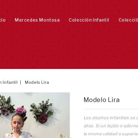
cio
Mercedes Montosa
Colección Infantil
Colecci
 Infantil
Modelo Lira
Modelo Lira
Los diseños infantiles se c
años. Si un tejido o adorn
la misma calidad o superio