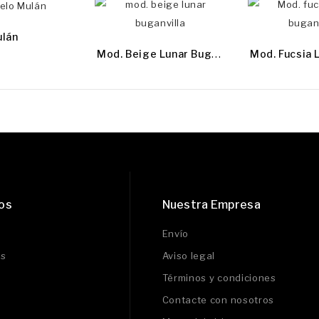
lán
M
Od. Beige Lunar Buganvilla
os
Nuestra Empresa
Envío
s
Aviso legal
Términos y condiciones
Contacte con nosotros