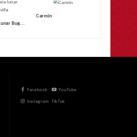
Mod. Rojo
Carmín
M
Od. Fucsia Lunar Buganvilla
Facebook
YouTube
Instagram
TikTok