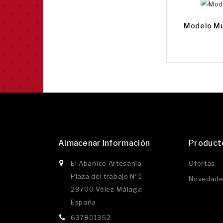
Modelo Mu
Almacenar Información
Product
El Abanico Artesanía
Ofertas
Plaza del trabajo Nº1
Novedade
29700 Vélez-Málaga
España
637801352